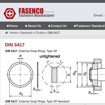
Email:
Home
About Us
Contact Us
Fasteners Standard
Home
»
Standard
»
Circlips
»
DIN 5417
DIN 5417
DIN 5417
, External Snap Rings, Type SP.
DIN 5417
, External Snap Rings, Type SP standard :