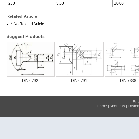
230
3.50
10.00
Related Article
* No Related Article
Suggest Products
DIN 6792
DIN 6791
DIN 7338
Ema
Home
|
About Us
|
Fasten